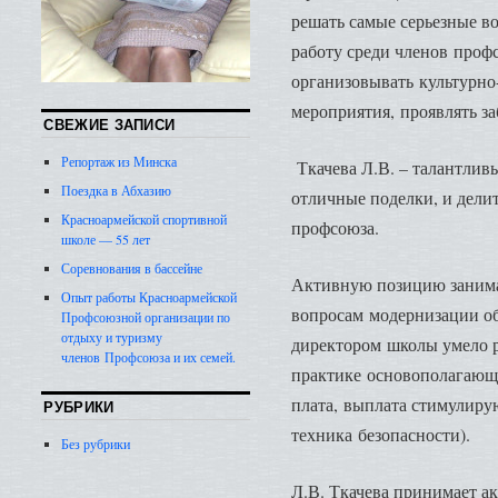
решать самые серьезные в
работу среди членов проф
организовывать культурно
мероприятия, проявлять за
СВЕЖИЕ ЗАПИСИ
Репортаж из Минска
Ткачева Л.В. – талантливы
Поездка в Абхазию
отличные поделки, и дели
Красноармейской спортивной
профсоюза.
школе — 55 лет
Соревнования в бассейне
Активную позицию заним
Опыт работы Красноармейской
вопросам модернизации об
Профсоюзной организации по
отдыху и туризму
директором школы умело 
членов Профсоюза и их семей.
практике основополагающи
плата, выплата стимулиру
РУБРИКИ
техника безопасности).
Без рубрики
Л.В. Ткачева принимает ак